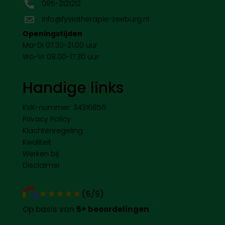
085-2121212

info@fysiotherapie-zeeburg.nl

Openingstijden
Ma-Di 07.30-21.00 uur
Wo-Vr 08.00-17.30 uur
Handige links
KVK-nummer: 34316856
Privacy Policy
Klachtenregeling
Kwaliteit
Werken bij
Disclaimer
★★★★★
★★★★★
(5/5)
Op basis van
5+ beoordelingen