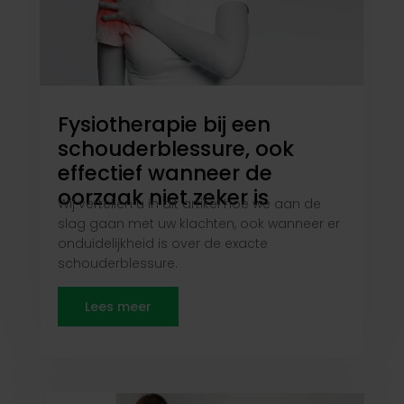
Fysiotherapie bij een
schouderblessure, ook
effectief wanneer de
oorzaak niet zeker is
Wij vertellen u in dit artikel hoe we aan de
slag gaan met uw klachten, ook wanneer er
onduidelijkheid is over de exacte
schouderblessure.
Lees meer