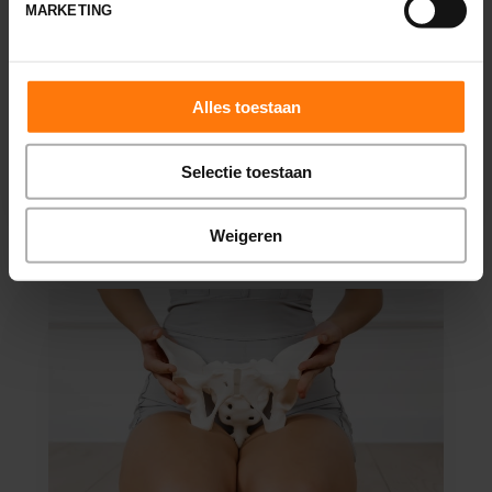
MARKETING
Onze fysiotherapeuten hebben
verschillende mogelijkheden om uw pijn te
verlichten en de mobiliteit van uw rug te
verbeteren. We maken gebruik van
Alles toestaan
wetenschappelijk onderbouwde technieken.
Selectie toestaan
Lees meer
Weigeren