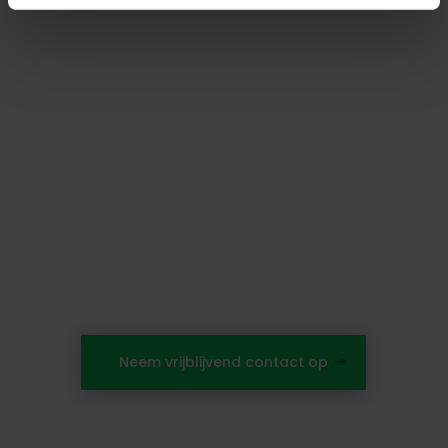
website.
Benieuwd naar
de mogelijkheden?
Neem vrijblijvend contact op