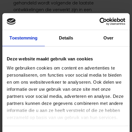
gehandeld wordt volgende de laatste
ontwikkelingen die verwerkt zijn in een
behandelprotocol. De kwaliteit van de
aangesloten praktijken wordt hoog gehouden
door middel van inhoudelijke scholing en
toetsing.
Toestemming
Details
Over
Meer informatie of een afspraak maken?
Bel naar
020-6652856
Deze website maakt gebruik van cookies
KNGF
We gebruiken cookies om content en advertenties te
Het KNGF heeft als doel om de voorwaarden te
personaliseren, om functies voor social media te bieden
scheppen waardoor fysiotherapeutische zorg
en om ons websiteverkeer te analyseren. Ook delen we
van goede kwaliteit gerealiseerd wordt, die
informatie over uw gebruik van onze site met onze
toegankelijk is voor de gehele Nederlandse
partners voor social media, adverteren en analyse. Deze
bevolking, met erkenning van de professionele
partners kunnen deze gegevens combineren met andere
deskundigheid van de fysiotherapeut.
informatie die u aan ze heeft verstrekt of die ze hebben
AL ONZE FYSIOTHERAPEUTEN ZIJN AANGESLOTEN BIJ
verzameld op basis van uw gebruik van hun services.
HET KNGF EN GEREGISTREERD IN HET
KWALITEITSREGISTER