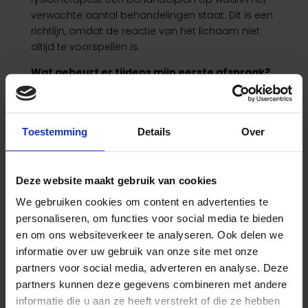
verwachte aantal behandelingen staat. Dit is een
richtlijn, omdat de reactie van het lichaam niet
altijd te voorspellen is.
Wat gebeurt er tijdens mijn eerste afspraak?
Tijdens uw eerste afspraak voert de
fysiotherapeut een intakegesprek en een
lichamelijk onderzoek uit. Samen bespreken jullie
Toestemming
Details
Over
je klachten, doelen en maken jullie een
behandelplan. In veel gevallen wordt er tijdens
deze eerste afspraak ook direct een behandeling
Deze website maakt gebruik van cookies
gedaan.
We gebruiken cookies om content en advertenties te
personaliseren, om functies voor social media te bieden
Kan fysiotherapie helpen bij chronische pijn?
en om ons websiteverkeer te analyseren. Ook delen we
informatie over uw gebruik van onze site met onze
Ja, fysiotherapie kan helpen bij het beheersen van
partners voor social media, adverteren en analyse. Deze
chronische pijn. Dit gebeurt door middel van
partners kunnen deze gegevens combineren met andere
oefentherapie, adviezen over houding en
beweging en soms manuele technieken.
informatie die u aan ze heeft verstrekt of die ze hebben