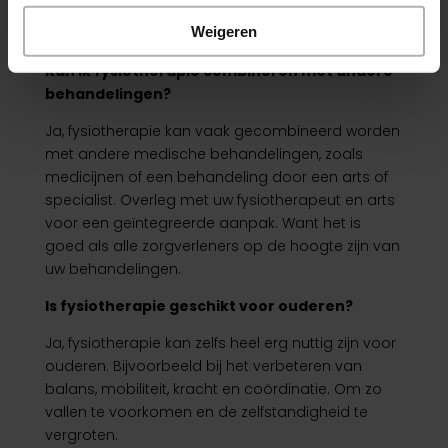
afhankelijk van uw specifieke behoeften.
Weigeren
Kan ik fysiotherapie combineren met andere
behandelingen?
Ja, fysiotherapie kan vaak gecombineerd worden
met andere medische behandelingen, zoals
medicijnen of een behandeling door een arts of
specialist. Overleg met uw fysiotherapeut en arts
voor een geïntegreerde aanpak. Want het is
goed als alle zorgverleners op de hoogte zijn van
uw behandelingen.
Is fysiotherapie geschikt voor ouderen?
Ja, fysiotherapie kan zelfs heel erg nuttig zijn voor
ouderen. Bijvoorbeeld bij het verbeteren van
balans, mobiliteit, kracht en coördinatie. Om zo
vallen te voorkomen en de zelfstandigheid te
vergroten.