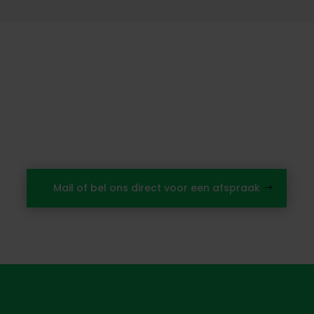
ilt u een afspraak mak
an niet langer en neem vandaag nog contac
op
Mail of bel ons direct voor een afspraak