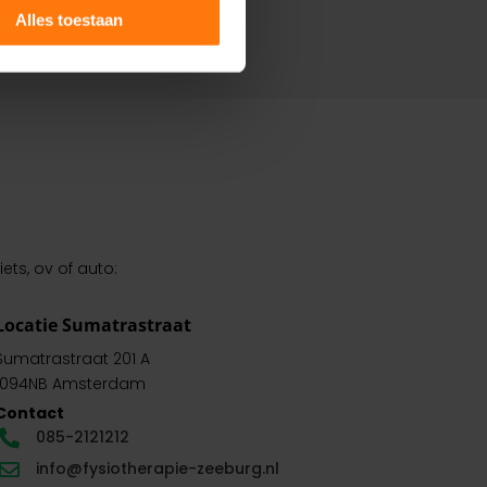
Alles toestaan
ts, ov of auto:
Locatie Sumatrastraat
Sumatrastraat 201 A
1094NB Amsterdam
Contact
085-2121212

info@fysiotherapie-zeeburg.nl
