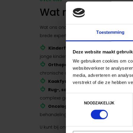
Wat maakt ons un
Wat ons onderscheidt van andere praktijke
Toestemming
brede expertise én persoonlijke benadering
Kinderfysiotherapie:
voor motorische o
Deze website maakt gebruik
jonge kinderen
We gebruiken cookies om cont
Orthopedische revalidatie:
na operati
websiteverkeer te analyseren
chronische aandoeningen
media, adverteren en analys
Kaakfysiotherapie:
bij kaakklachten, 
verstrekt of die ze hebben v
Rug-, schouder- en kniefysiotherapi
Toestemmingsselectie
complexe gewrichten
NOODZAKELIJK
Oncologische fysiotherapie:
onderste
behandeling van kanker
U kunt bij ons terecht voor zowel acute klac