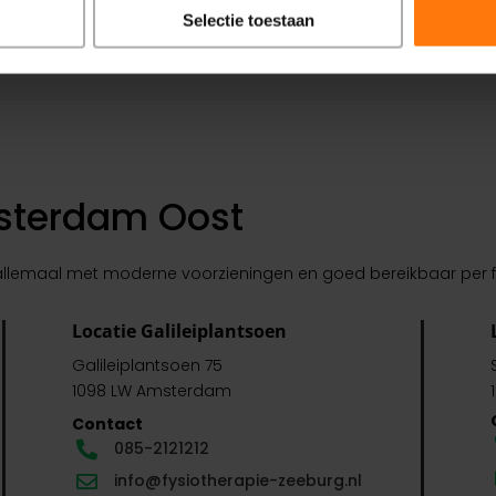
er wat voor ú nodig is.
Selectie toestaan
msterdam Oost
 allemaal met moderne voorzieningen en goed bereikbaar per fie
Locatie Galileiplantsoen
Galileiplantsoen 75
1098 LW Amsterdam
Contact
085-2121212

info@fysiotherapie-zeeburg.nl
