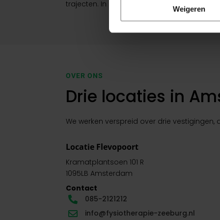
trajecten. In alle gevallen denken we mee ov
Weigeren
OVER ONS
Drie locaties in A
We werken verspreid over drie vestigingen,
Locatie Flevopoort
Kramatplantsoen 101 R
1095LB Amsterdam
Contact
085-2121212

info@fysiotherapie-zeeburg.nl
