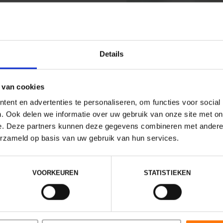
iek?
n is de combinatie van
Details
. Wij bieden onder andere:
ntwikkeling en herstel bij
 van cookies
ent en advertenties te personaliseren, om functies voor social
es, trauma of bij
. Ook delen we informatie over uw gebruik van onze site met on
e. Deze partners kunnen deze gegevens combineren met andere i
hoofdpijn of tandenknarsen
erzameld op basis van uw gebruik van hun services.
e:
specialistische zorg voor
VOORKEUREN
STATISTIEKEN
uning tijdens of na de
Bekijk hier onze spec
hten als langdurige