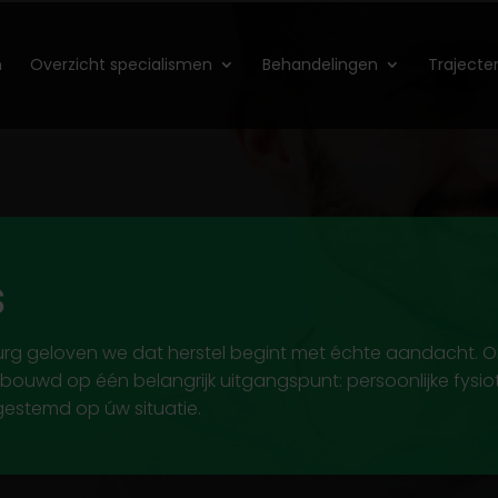
n
Overzicht specialismen
Behandelingen
Trajecte
s
urg geloven we dat herstel begint met échte aandacht. Onz
ouwd op één belangrijk uitgangspunt: persoonlijke fysi
fgestemd op úw situatie.