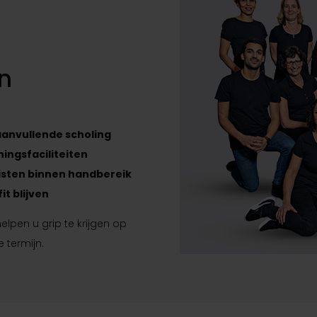
n
anvullende scholing
ngsfaciliteiten
isten binnen handbereik
it blijven
lpen u grip te krijgen op
 termijn.