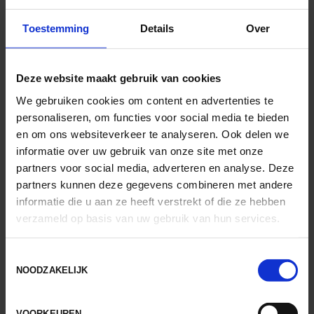
klachten aan de
binnenkant van de knie
Toestemming
Details
Over
Bij ons is iedere behandeling maatwerk. Dat
Deze website maakt gebruik van cookies
betekent dat we de therapie afstemmen op
We gebruiken cookies om content en advertenties te
de klacht maar vooral ook op u. We nemen
personaliseren, om functies voor social media te bieden
uw doelen en wensen mee in het proces,
en om ons websiteverkeer te analyseren. Ook delen we
zodat we toewerken naar uw gewenste
informatie over uw gebruik van onze site met onze
uitkomst.
partners voor social media, adverteren en analyse. Deze
partners kunnen deze gegevens combineren met andere
Omdat de oorzaak van de pijn heel divers kan
informatie die u aan ze heeft verstrekt of die ze hebben
zijn, bepalen we de exacte behandeling op
verzameld op basis van uw gebruik van hun services.
het moment dat we de oorzaak hebben
vastgesteld. We kunnen daarna oefeningen
Toestemmingsselectie
inzetten die gericht zijn op beweeglijkheid en
NOODZAKELIJK
stabiliteit. Maar ook op belastbaarheid en
kracht. De vorm en intensiteit van de therapie
is afhankelijk van hoe uw
knie reageert op de
VOORKEUREN