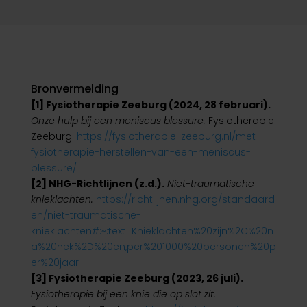
Bronvermelding
[1] Fysiotherapie Zeeburg (2024, 28 februari).
Onze hulp bij een meniscus blessure.
Fysiotherapie
Zeeburg.
https://fysiotherapie-zeeburg.nl/met-
fysiotherapie-herstellen-van-een-meniscus-
blessure/
[2] NHG-Richtlijnen (z.d.).
Niet-traumatische
knieklachten.
https://richtlijnen.nhg.org/standaard
en/niet-traumatische-
knieklachten#:~:text=Knieklachten%20zijn%2C%20n
a%20nek%2D%20en,per%201000%20personen%20p
er%20jaar
[3] Fysiotherapie Zeeburg (2023, 26 juli).
Fysiotherapie bij een knie die op slot zit.