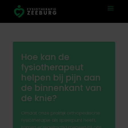
Hoe kan de
fysiotherapeut
helpen bij pijn aan
de binnenkant van
de knie?
Omdat onze praktijk orthopedische
fysiotherapie als speerpunt heeft,
komen er regelmatig mensen bij ons