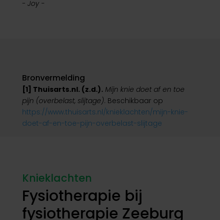
- Joy -
Bronvermelding
[1] Thuisarts.nl. (z.d.).
M
ijn knie doet af en toe
pijn (overbelast, slijtage)
. Beschikbaar op
https://www.thuisarts.nl/knieklachten/mijn-knie-
doet-af-en-toe-pijn-overbelast-slijtage
Knieklachten
Fysiotherapie bij
fysiotherapie Zeeburg