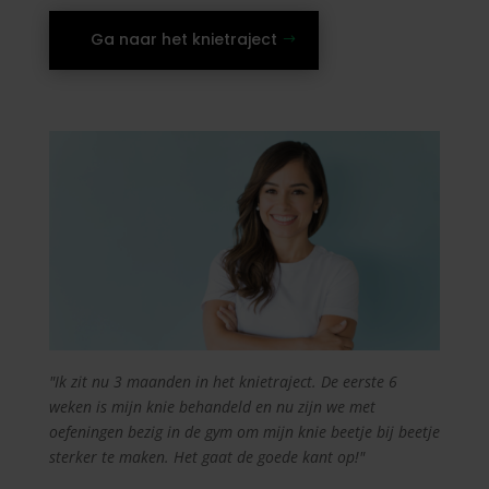
Ga naar het knietraject
"Ik zit nu 3 maanden in het knietraject. De eerste 6
weken is mijn knie behandeld en nu zijn we met
oefeningen bezig in de gym om mijn knie beetje bij beetje
sterker te maken. Het gaat de goede kant op!"