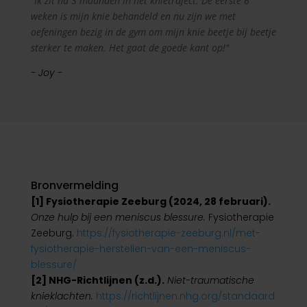
"Ik zit nu 3 maanden in het knietraject. De eerste 6
weken is mijn knie behandeld en nu zijn we met
oefeningen bezig in de gym om mijn knie beetje bij beetje
sterker te maken. Het gaat de goede kant op!"
- Joy -
Bronvermelding
[1] Fysiotherapie Zeeburg (2024, 28 februari).
Onze hulp bij een meniscus blessure.
Fysiotherapie
Zeeburg.
https://fysiotherapie-zeeburg.nl/met-
fysiotherapie-herstellen-van-een-meniscus-
blessure/
[2] NHG-Richtlijnen (z.d.).
Niet-traumatische
knieklachten.
https://richtlijnen.nhg.org/standaard