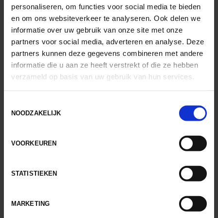
personaliseren, om functies voor social media te bieden
knie?
en om ons websiteverkeer te analyseren. Ook delen we
informatie over uw gebruik van onze site met onze
partners voor social media, adverteren en analyse. Deze
De knie bestaat uit de botten van het
partners kunnen deze gegevens combineren met andere
bovenbeen en onderbeen. Om deze botten
informatie die u aan ze heeft verstrekt of die ze hebben
met elkaar te verbinden, soepel te laten
verzameld op basis van uw gebruik van hun services.
bewegen en te beschermen, heeft de knie
ook ligamenten en kraakbeen.
Toestemmingsselectie
Dit zijn bijvoorbeeld de kniebanden om de
NOODZAKELIJK
knie stabiel te houden en de
meniscus [1]
om
schokken te dempen. Al deze structuren zijn
VOORKEUREN
betrokken bij een gezonde werking van de
knie, maar kunnen ook zelf klachten geven.
STATISTIEKEN
Bijvoorbeeld na een sportongeluk.
Bij
pijnklachten [2]
aan de binnenkant van de
MARKETING
knie zijn er meerdere mogelijkheden die de