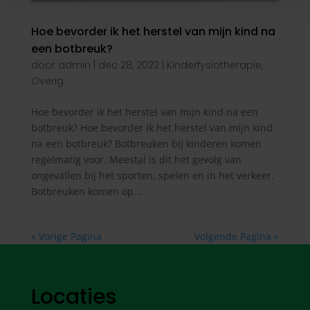
Hoe bevorder ik het herstel van mijn kind na
een botbreuk?
door
admin
|
dec 28, 2022
|
Kinderfysiotherapie
,
Overig
Hoe bevorder ik het herstel van mijn kind na een
botbreuk? Hoe bevorder ik het herstel van mijn kind
na een botbreuk? Botbreuken bij kinderen komen
regelmatig voor. Meestal is dit het gevolg van
ongevallen bij het sporten, spelen en in het verkeer.
Botbreuken komen op...
« Vorige Pagina
Volgende Pagina »
Locaties