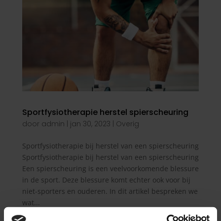
Sportfysiotherapie herstel spierscheuring
door
admin
|
jan 30, 2023
|
Overig
Sportfysiotherapie bij herstel van een spierscheuring
Sportfysiotherapie bij herstel van een spierscheuring
Een spierscheuring is een veelvoorkomende blessure
in de sport. Deze blessure komt echter ook voor bij
niet-sporters en ouderen. In dit artikel bespreken we
wat...