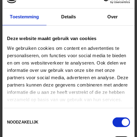
Toestemming
Details
Over
Deze website maakt gebruik van cookies
We gebruiken cookies om content en advertenties te
personaliseren, om functies voor social media te bieden
en om ons websiteverkeer te analyseren. Ook delen we
Revalideren van een gescheurde kniepees
informatie over uw gebruik van onze site met onze
door
admin
|
jan 25, 2023
|
Knie
partners voor social media, adverteren en analyse. Deze
partners kunnen deze gegevens combineren met andere
Revalideren van een gescheurde kniepees Een
informatie die u aan ze heeft verstrekt of die ze hebben
gescheurde kniepees wordt ook wel
verzameld op basis van uw gebruik van hun services.
patellapeesruptuur genoemd en kan er in de ergste
gevallen voor zorgen dat u uw knie niet meer kunt
Toestemmingsselectie
strekken, waardoor u gelijk naar het ziekenhuis moet
NOODZAKELIJK
[1]. De pees kan gedeeltelijk of...