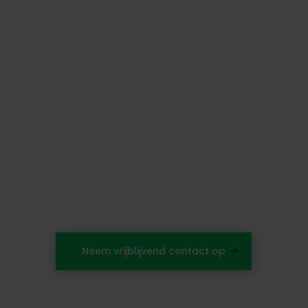
naar
de
mogelijkhed
en?
Neem vrijblijvend contact op