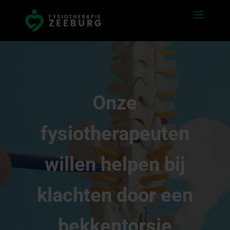
Onze
fysiotherapeuten
willen helpen bij
klachten door een
bekkentorsie