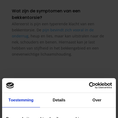
Wat zijn de symptomen van een
bekkentorsie?
Allereerst is pijn een typerende klacht van een
bekkentorsie. De
pijn bevindt zich vooral in de
onderrug
, heup en lies, maar kan uitstralen naar de
nek, schouders en benen. Hiernaast kan je last
hebben van stijfheid in het bekkengebied en een
onevenwichtige lichaamshouding.
Fysiotherapie bij een bekkentorsie
Aangezien de oorzaak van een bekkentorsie vaak te
Toestemming
Details
Over
maken heeft met de verdeling van de spierkrachten
rondom het bekken, kan fysiotherapie je goed
helpen bij de behandeling ervan. Allereerst zullen