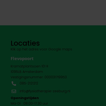
Locaties
Klik op het adres voor Google maps
Flevopoort
Kramatplantsoen 101 R
1095LB Amsterdam
Vestigingsnummer: 000031719953
085-2121212

info@fysiotherapie-zeeburg.nl

Openingstijden
Ma-Di 08.00-17.30 uur