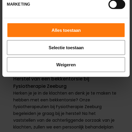
MARKETING
dit geval kunnen we manipulaties en mobilisaties
toepassen om de gewrichten in het
bekkengebied weer in hun normale positie te
brengen.
Alles toestaan
Selectie toestaan
Weigeren
Herstel van een bekkentorsie bij
Fysiotherapie Zeeburg
Herken je je in de klachten en denk je te maken te
hebben met een bekkentorsie? Onze
fysiotherapeuten bij Fysiotherapie Zeeburg
begeleiden je graag bij je herstel! Na het
vaststellen van de achterliggende oorzaak van je
klachten, zullen we een persoonlijk behandelplan