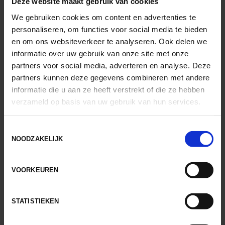
Deze website maakt gebruik van cookies
we nagaan wat de scheefstand van je bekken precies
veroorzaakt. Op basis hiervan gaan we aan de slag
We gebruiken cookies om content en advertenties te
met je herstel.
personaliseren, om functies voor social media te bieden
en om ons websiteverkeer te analyseren. Ook delen we
Om de balans in spierkrachten rondom het
informatie over uw gebruik van onze site met onze
bekken terug te krijgen, zullen we aan de slag
partners voor social media, adverteren en analyse. Deze
gaan met spierversterkende oefeningen.
partners kunnen deze gegevens combineren met andere
Hiernaast kunnen we gebruik maken van
informatie die u aan ze heeft verstrekt of die ze hebben
rekoefeningen om aan de flexibiliteit rond je
verzameld op basis van uw gebruik van hun services.
bekken te werken en eventueel stijve spieren te
laten ontspannen.
Toestemmingsselectie
Mocht uit ons onderzoek naar voren komen dat
NOODZAKELIJK
je geen juiste houding hebt, dan gaan we hier ook
mee aan de slag. Op deze manier voorkomen we
dat je nog eens last zult krijgen van een
VOORKEUREN
bekkentorsie na je herstel.
Ten slotte kan manuele therapie effectief zijn ter
STATISTIEKEN
behandeling van een bekkentorsie, vooral
wanneer er sprake is van gewrichtsproblemen. In