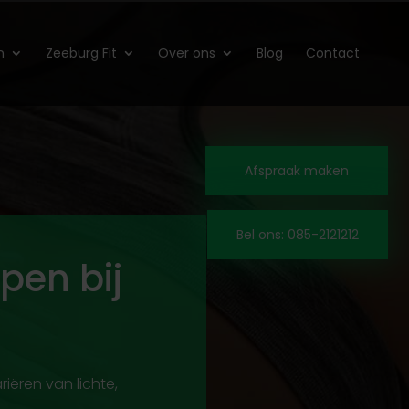
n
Zeeburg Fit
Over ons
Blog
Contact
Afspraak maken
Bel ons: 085-2121212
pen bij
iëren van lichte,