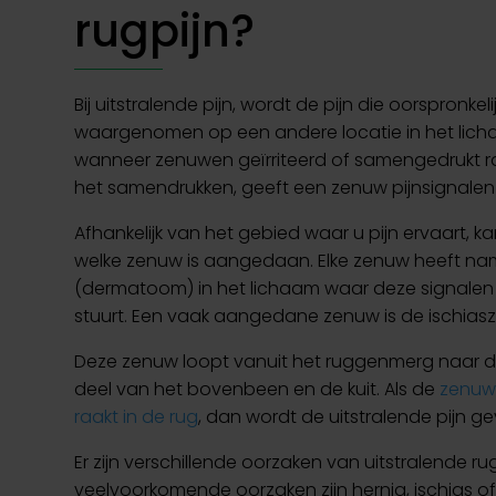
rugpijn?
Bij uitstralende pijn, wordt de pijn die oorspronkel
waargenomen op een andere locatie in het licha
wanneer zenuwen geïrriteerd of samengedrukt rake
het samendrukken, geeft een zenuw pijnsignalen 
Afhankelijk van het gebied waar u pijn ervaart,
welke zenuw is aangedaan. Elke zenuw heeft nam
(dermatoom) in het lichaam waar deze signalen
stuurt. Een vaak aangedane zenuw is de ischias
Deze zenuw loopt vanuit het ruggenmerg naar de
deel van het bovenbeen en de kuit. Als de
zenuw 
raakt in de rug
, dan wordt de uitstralende pijn g
Er zijn verschillende oorzaken van uitstralende rug
veelvoorkomende oorzaken zijn hernia, ischias of 