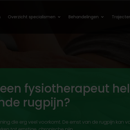
n
Overzicht specialismen
Behandelingen
Trajecte
een fysiotherapeut hel
ende rugpijn?
ing die erg veel voorkomt. De ernst van de rugpijn kan var
en tot ernstige, chronische pijn.