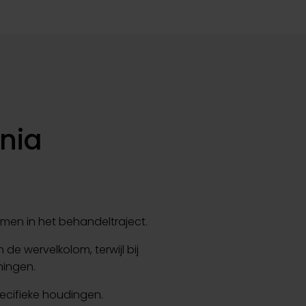
nia
men in het behandeltraject.
de wervelkolom, terwijl bij
ningen.
pecifieke houdingen.