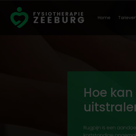
Home
Tarieve
Hoe kan 
uitstral
Rugpijn is een aandoen
kortstondige ongemakk