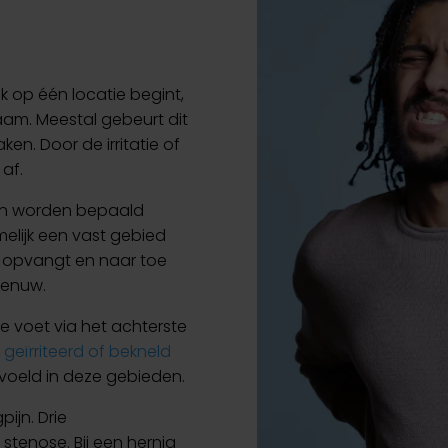
ijk op één locatie begint,
am. Meestal gebeurt dit
n. Door de irritatie of
af.
 kan worden bepaald
elijk een vast gebied
 opvangt en naar toe
zenuw.
 voet via het achterste
geïrriteerd of bekneld
evoeld in deze gebieden.
pijn. Drie
stenose. Bij een hernia