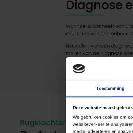
Diagnose en
Wanneer u last heeft van uits
resultaten van een behandelin
Het stellen van een diagnose
maken van de diagnose word
Daarnaast zal de medische 
Toestemming
Deze website maakt gebruik
We gebruiken cookies om cont
Rugklachten
websiteverkeer te analyseren
media, adverteren en analys