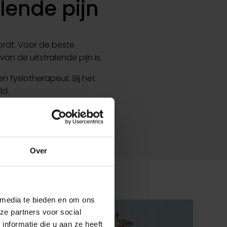
lende pijn
wordt. Voor de beste
n de uitstralende pijn is.
 fysiotherapeut. Bij het
ld.
erzoek
worden uitgevoerd.
Over
 media te bieden en om ons
ze partners voor social
nformatie die u aan ze heeft