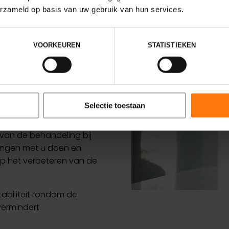
an
erzameld op basis van uw gebruik van hun services.
n
VOORKEUREN
STATISTIEKEN
 ernstig verminderen. Om
functioneren te
ende behandeltechnieken.
anuele therapie
,
Selectie toestaan
efeningen.
 van de behandeling bij
eningen met u doen en
p het verbeteren van de
tabiliteit rondom de
ermindert.