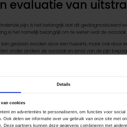
 evaluatie van uitstra
tralende pijn, is het belangrijk dat dit gediagnosticeerd 
g is het namelijk belangrijk om te weten wat de oorzaak va
 kan gedaan worden door een huisarts, maar ook door een
en onder andere de oorzaak en ernst van de pijn bepaa
geschiedenis worden uitgevraagd en een
lichamelijk ond
Details
 van cookies
ent en advertenties te personaliseren, om functies voor social
. Ook delen we informatie over uw gebruik van onze site met on
e. Deze partners kunnen deze gegevens combineren met andere i