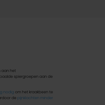
n aan het
epaalde spiergroepen aan de
g nodig
om het kraakbeen te
ardoor de
pijnklachten minder