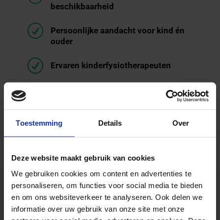
beschikbaarheid
R
Persoonlijke aandacht voor kind én
ouder
R
Ervaren kinderfysiotherapeuten
R
Behandelingen afgestemd op school,
sport en thuissituatie
Toestemming
Details
Over
R
Een vertrouwde praktijkomgeving
dichtbij huis in Amsterdam Oost
Deze website maakt gebruik van cookies
We gebruiken cookies om content en advertenties te
personaliseren, om functies voor social media te bieden
en om ons websiteverkeer te analyseren. Ook delen we
Kinderfysiotherapie Amsterdam
informatie over uw gebruik van onze site met onze