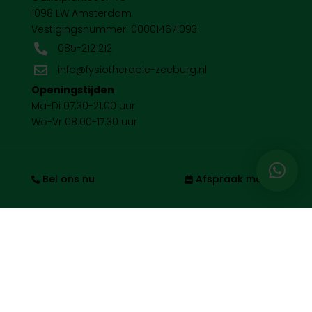
1098 LW Amsterdam
Vestigingsnummer: 000014671093
085-2121212

info@fysiotherapie-zeeburg.nl

Openingstijden
Ma-Di 07.30-21.00 uur
Wo-Vr 08.00-17.30 uur
Handige links
Bel ons nu
Afspraak maken
KVK-nummer: 34316856
Privacy Policy
Klachtenregeling
Kwaliteit
Werken bij
Disclaimer