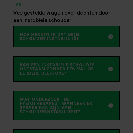
FAQ
Veelgestelde vragen over klachten door
een instabiele schouder
HOE HERKEN IK DAT MIJN
SCHOUDER INSTABIEL IS?
KAN EEN INSTABIELE SCHOUDER
ONTSTAAN ZONDER EEN VAL OF
EERDERE BLESSURE?
WAT ONDERZOEKT DE
FYSIOTHERAPEUT WANNEER ER
SPRAKE KAN ZIJN VAN
SCHOUDERINSTABILITEIT?