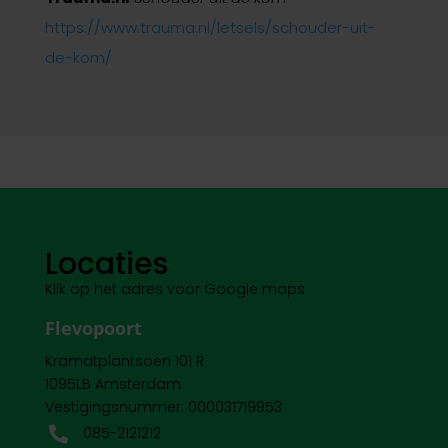
https://www.trauma.nl/letsels/schouder-uit-
de-kom/
Locaties
Klik op het adres voor Google maps
Flevopoort
Kramatplantsoen 101 R
1095LB Amsterdam
Vestigingsnummer: 000031719953
085-2121212
