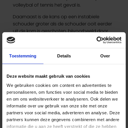
volleybal of tennis het geval is.
Daarnaast is de kans op een instabiele
schouder groter als de schouder ooit eerder
uit de kom is geschoten, bijvoorbeeld door
een klap of val op de schouder. Als dit niet
goed herstelt, kan het zijn dat de schouder
vaker uit de kom zal schieten als hier kracht
Toestemming
Details
Over
op komt doordat het kapsel is uitgerekt.
Als laatste is er een groep mensen waarbij de
Deze website maakt gebruik van cookies
schouder van zichzelf hypermobiel is en de
kans dat de schouder uit de kom schiet dus
We gebruiken cookies om content en advertenties te
groter is dan bij anderen.
personaliseren, om functies voor social media te bieden
en om ons websiteverkeer te analyseren. Ook delen we
informatie over uw gebruik van onze site met onze
partners voor social media, adverteren en analyse. Deze
partners kunnen deze gegevens combineren met andere
informatie die u aan ze heeft verstrekt of die ze hebben