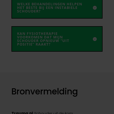
WELKE BEHANDELINGEN HELPEN
HET BESTE BIJ EEN INSTABIELE
SCHOUDER?
KAN FYSIOTHERAPIE
VOORKOMEN DAT MIJN
SCHOUDER OPNIEUW “UIT
POSITIE” RAAKT?
Bronvermelding
Trauma.nl
Schouder uit de kom