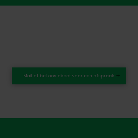
Wilt u een afspraak maken?
Wacht dan niet langer en neem vandaag
nog contact met ons op
Mail of bel ons direct voor een afspraak